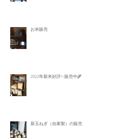
お米販売
2022年新米好評✨️販売中🌾
新玉ねぎ（自家製）の販売