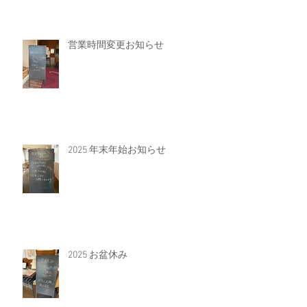
営業時間変更お知らせ
2025 年末年始お知らせ
2025 お盆休み