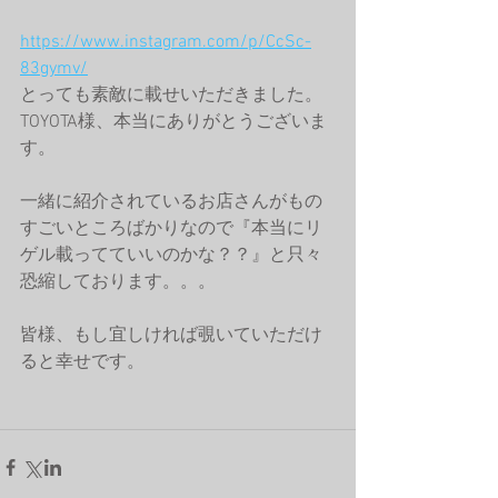
https://www.instagram.com/p/CcSc-
83gymv/
とっても素敵に載せいただきました。
TOYOTA様、本当にありがとうございま
す。
一緒に紹介されているお店さんがもの
すごいところばかりなので『本当にリ
ゲル載ってていいのかな？？』と只々
恐縮しております。。。
皆様、もし宜しければ覗いていただけ
ると幸せです。