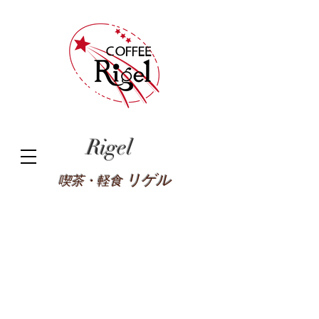
Rigel
リゲル
喫茶・軽食