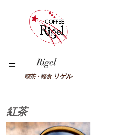
Rigel
リゲル
喫茶・軽食
紅茶