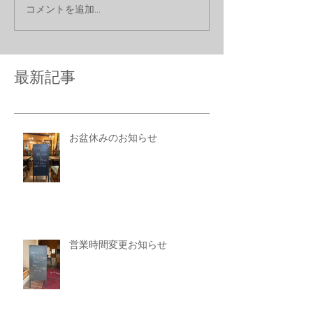
コメントを追加…
最新記事
お盆休みのお知らせ
営業時間変更お知らせ