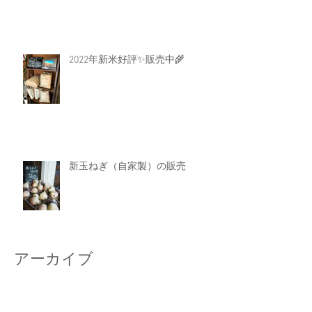
2022年新米好評✨️販売中🌾
新玉ねぎ（自家製）の販売
アーカイブ