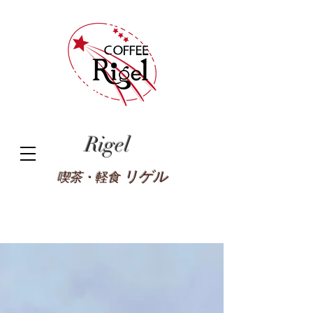
Rigel
リゲル
喫茶・軽食