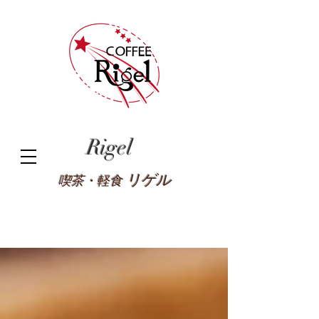
Rigel
リゲル
喫茶・軽食